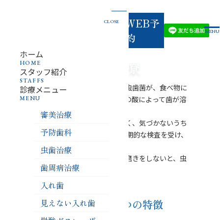
03-
お電話
でのご
WEB予
CLOSE
3834-
予約
MENU
・お問
約
い合わ
せ
4618
ホーム
虫歯治療
HOME
スタッフ紹介
STAFFS
虫歯は、歯垢（プラーク）の中にいる虫歯菌が、食べ物に
診療メニュー
MENU
含まれる糖分を分解して酸を作り、その酸によって歯が溶
かされてしまう病気です。
審美治療
初期の虫歯は自覚症状がないことが多く、気づかないうち
予防歯科
に進行してしまうこともあります。 定期的な検査を受け、
自分の歯の状態を知ることが大切です。
虫歯治療
また、歯並びや歯肉の状態に合った歯磨きをしないと、虫
歯周病治療
歯のリスクが高まります。
入れ歯
当院の虫歯治療の5つの特徴
見えない入れ歯