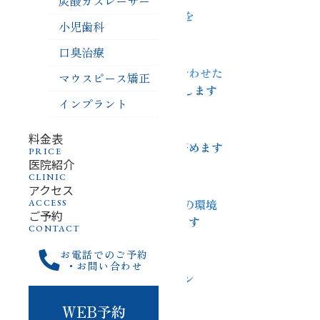
炭酸ガスレーザー
痛みの少ない治療を
小児歯科
心がけています
口臭治療
患者さんの歯の状態に合わせた
マウスピース矯正
最適な治療法をご提案します
インプラント
定期的な検診で
料金表
早期発見・早期治療に努めます
PRICE
医院紹介
CLINIC
歯磨き指導で、
アクセス
虫歯になりにくいお口の環境
ACCESS
ご予約
作りをサポートします
CONTACT
お電話でのご予約
丁寧な説明と
・お問い合わせ
コミュニケーション
を重視します
WEB予約