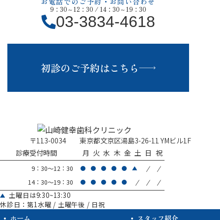
お電話でのご予約・お問い合わせ
9：30～12：30 / 14：30～19：30
03-3834-4618
初診のご予約はこちら
〒113-0034
東京都文京区湯島3-26-11 YMビル1F
診療受付時間
月
火
水
木
金
土
日
祝
/
/
9：30～12：30
/
/
/
14：30～19：30
土曜日は9:30~13:30
休診日：第1水曜 / 土曜午後 / 日祝
ホーム
スタッフ紹介