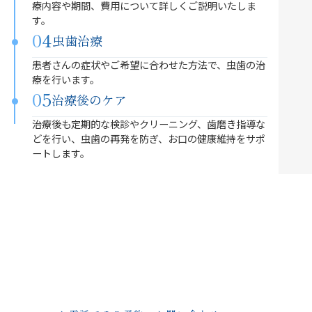
療内容や期間、費用について詳しくご説明いたしま
す。
04
虫歯治療
患者さんの症状やご希望に合わせた方法で、虫歯の治
療を行います。
05
治療後のケア
治療後も定期的な検診やクリーニング、歯磨き指導な
どを行い、虫歯の再発を防ぎ、お口の健康維持をサポ
ートします。
当院にお越し下さい
虫歯でお悩みの方は、お気軽に当院までご相談ください。
患者さん一人ひとりに寄り添い、安心・安全な治療を提供
いたします。